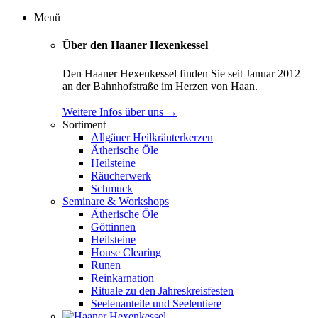
Menü
Über den Haaner Hexenkessel
Den Haaner Hexenkessel finden Sie seit Januar 2012
an der Bahnhofstraße im Herzen von Haan.
Weitere Infos über uns →
Sortiment
Allgäuer Heilkräuterkerzen
Ätherische Öle
Heilsteine
Räucherwerk
Schmuck
Seminare & Workshops
Ätherische Öle
Göttinnen
Heilsteine
House Clearing
Runen
Reinkarnation
Rituale zu den Jahreskreisfesten
Seelenanteile und Seelentiere